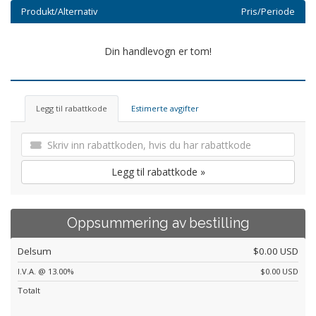
Produkt/Alternativ
Pris/Periode
Din handlevogn er tom!
Legg til rabattkode
Estimerte avgifter
Legg til rabattkode »
Oppsummering av bestilling
Delsum
$0.00 USD
I.V.A. @ 13.00%
$0.00 USD
Totalt