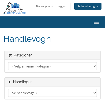
Norwegian
Logg inn
Se handlevogn »
Bytt 
Handlevogn
Kategorier
Handlinger