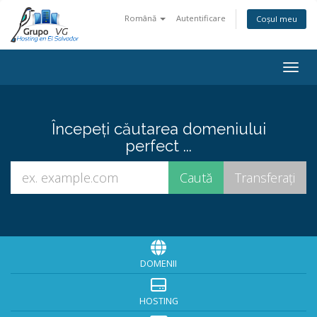
Română
Autentificare
Coșul meu
Navi
Începeți căutarea domeniului
perfect ...
DOMENII
HOSTING